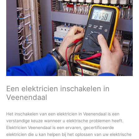
Ga
naar
de
inhoud
Een elektricien inschakelen in
Veenendaal
Het inschakelen van een elektricien in Veenendaal is een
verstandige keuze wanneer u elektrische problemen heeft.
Elektricien Veenendaal is een ervaren, gecertificeerde
elektricien die u kan helpen bij het oplossen van uw elektrische